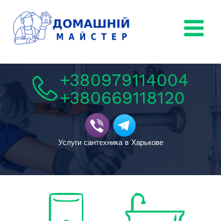
Перейти
к
содержимому
+380979114004
+380669118120
Услуги сантехника в Харькове